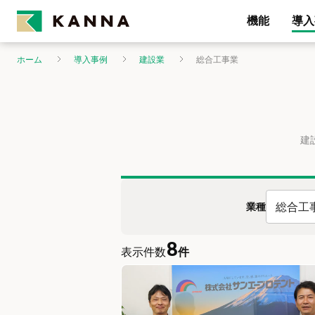
機能
導入
ホーム
導入事例
建設業
総合工事業
建
総合工
業種
8
表示件数
件