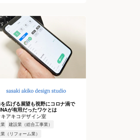
務を広げる展望も視野にコロナ渦で
NNAが有用だったワケとは
サキアキコデザイン室
設業
建設業（総合工事業）
設業（リフォーム業）