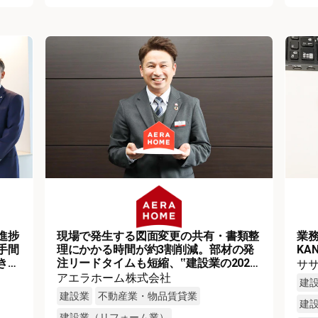
進捗
現場で発生する図面変更の共有・書類整
業
手間
理にかかる時間が約3割削減。部材の発
KA
きる
注リードタイムも短縮、‟建設業の2024
サ
年問題”対応の一助に
アエラホーム株式会社
建
建設業
不動産業・物品賃貸業
建
建設業（リフォーム業）