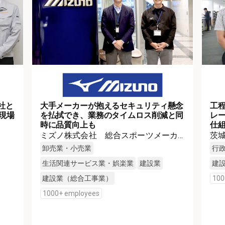
社と
大手メーカーが抱えるセキュリティ懸念
工
現場
を払拭でき、業務のタイムロス削減と同
レ
時に品質向上も
仕
ミズノ株式会社 総合スポーツメーカ
茨
ー
卸売業・小売業
行
生活関連サービス業・娯楽業
建設業
建
建設業（総合工事業）
100
1000+ employees