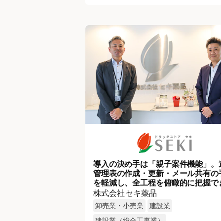
導入の決め手は「親子案件機能」。
管理表の作成・更新・メール共有の
を軽減し、全工程を俯瞰的に把握で
ように
株式会社セキ薬品
卸売業・小売業
建設業
建設業（総合工事業）