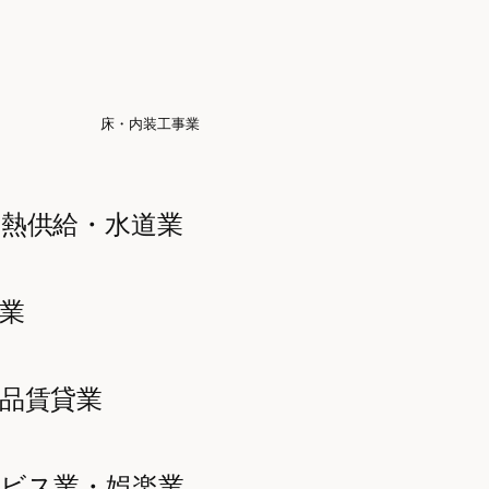
床・内装工事業
熱供給・水道業
業
品賃貸業
ービス業・娯楽業