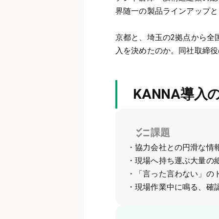
界随一の製品ラインアップと
京都と、埼玉の2拠点から全
入を決めたのか。同社取締役
KANNA導入
課題
・協力会社との円滑な情
・現場へ持ち運ぶ大量の
・「言った言わない」の
・現場作業中に鳴る、確