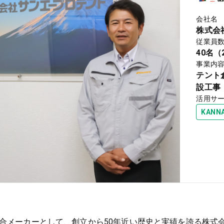
会社名
株式会
従業員
40名（
事業内
テント
設工事
活用サ
KAN
合メーカーとして、創立から50年近い歴史と実績を誇る株式