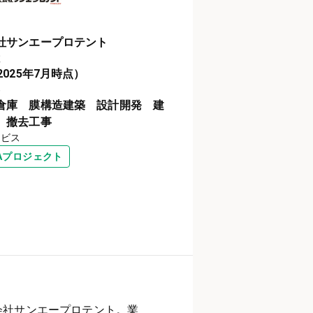
社サンエープロテント
数
2025年7月時点）
容
倉庫 膜構造建築 設計開発 建
 撤去工事
ービス
NAプロジェクト
会社サンエープロテント。業