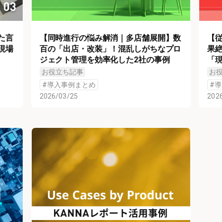
た言
【同時進行の悩み解消｜多店舗展開】数
【
現場
百の「出店・改装」！混乱しがちなプロ
果
ジェクト管理を効率化した2社の事例
「
お役立ち記事
お
#
導入事例まとめ
#
導
2026/03/25
202