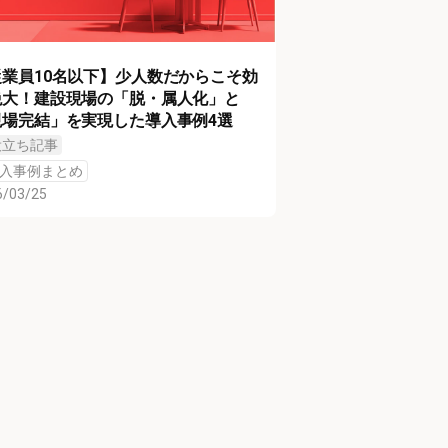
従業員10名以下】少人数だからこそ効
絶大！建設現場の「脱・属人化」と
現場完結」を実現した導入事例4選
役立ち記事
入事例まとめ
6/03/25