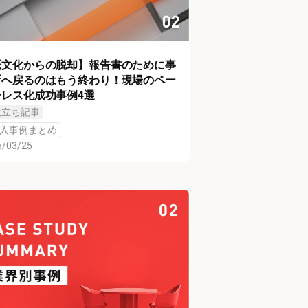
紙文化からの脱却】報告書のために事
所へ戻るのはもう終わり！現場のペー
ーレス化成功事例4選
役立ち記事
入事例まとめ
6/03/25