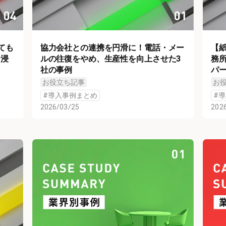
ても
協力会社との連携を円滑に！電話・メー
【
用浸
ルの往復をやめ、生産性を向上させた3
務
社の事例
パ
お役立ち記事
お
#
導入事例まとめ
#
導
2026/03/25
202