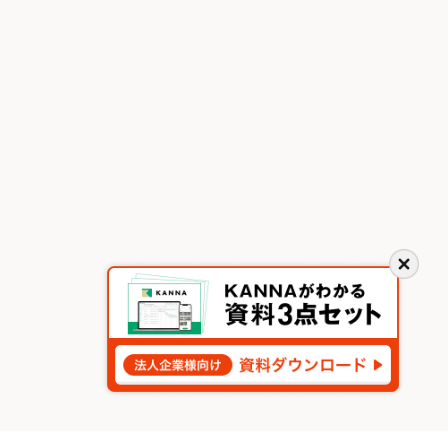
閉
じ
る