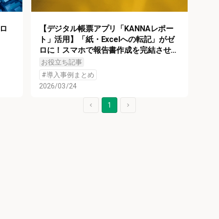
ロ
【デジタル帳票アプリ「KANNAレポー
イ
ト」活用】「紙・Excelへの転記」がゼ
ロに！スマホで報告書作成を完結させた
成功事例4選
お役立ち記事
#
導入事例まとめ
2026/03/24
1