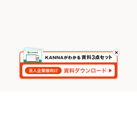
閉
じ
る