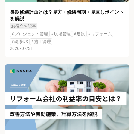
長期修繕計画とは？見方・修繕周期・見直しポイント
を解説
お役立ち記事
#
プロジェクト管理
#
現場管理
#
建設
#
リフォーム
#
現場DX
#
施工管理
2026/07/31