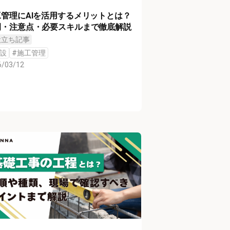
工管理にAIを活用するメリットとは？
例・注意点・必要スキルまで徹底解説
役立ち記事
設
#
施工管理
6/03/12