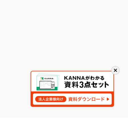
閉
じ
る