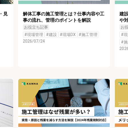
・見
解体工事の施工管理とは？仕事内容や工
建設
事の流れ、管理のポイントを解説
や
お役立ち記事
お
#
現場管理
#
建設
#
現場DX
#
施工管理
#
現
2026/07/24
#
施
202