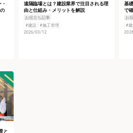
ー・
遠隔臨場とは？建設業界で注目される理
基
との
由と仕組み・メリットを解説
で
お役立ち記事
お
#
建設
#
施工管理
#
建
2026/03/12
202
景と