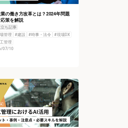
業の働き方改革とは？2024年問題
対応策を解説
役立ち記事
場管理
#
建設
#
時事・法令
#
現場DX
工管理
6/07/10