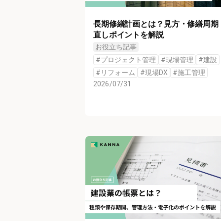
長期修繕計画とは？見方・修繕周期
直しポイントを解説
お役立ち記事
#
プロジェクト管理
#
現場管理
#
建設
#
リフォーム
#
現場DX
#
施工管理
2026/07/31