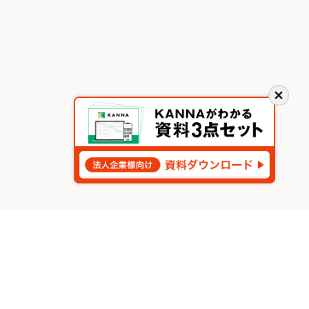
閉
じ
る