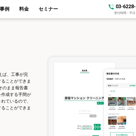
03-6228
事例
料金
セミナー
受付時間：平日 10
えば、工事が完
することができま
そのまま報告書
を作成する手間が
されているので、
することができま