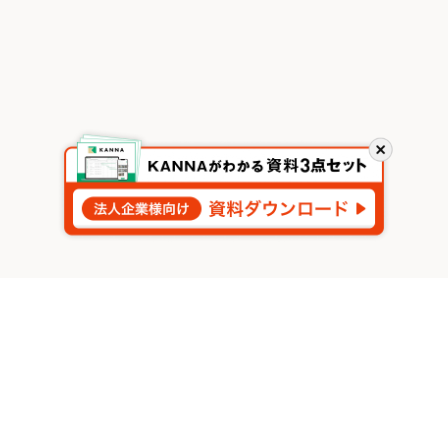
閉
じ
る