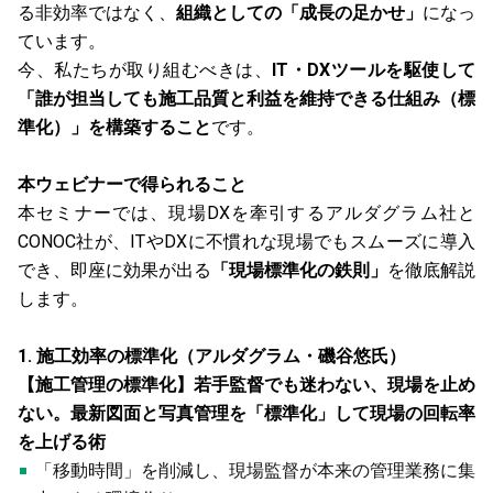
る非効率ではなく、
組織としての「成長の足かせ」
になっ
ています。
今、私たちが取り組むべきは、
IT・DXツールを駆使して
「誰が担当しても施工品質と利益を維持できる仕組み（標
準化）」を構築すること
です。
本ウェビナーで得られること
本セミナーでは、現場DXを牽引するアルダグラム社と
CONOC社が、ITやDXに不慣れな現場でもスムーズに導入
でき、即座に効果が出る
「現場標準化の鉄則」
を徹底解説
します。
1. 施工効率の標準化（アルダグラム・磯谷悠氏）
【施工管理の標準化】若手監督でも迷わない、現場を止め
ない。最新図面と写真管理を「標準化」して現場の回転率
を上げる術
「移動時間」を削減し、現場監督が本来の管理業務に集