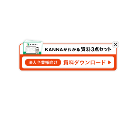
閉
じ
る