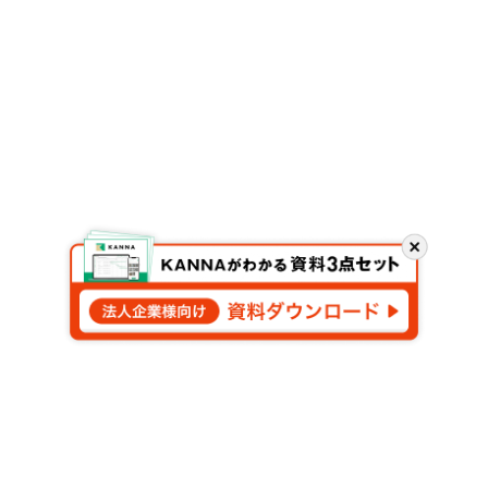
閉
じ
る