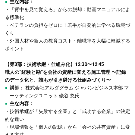
主な内容：
・「背中を見て覚えろ」からの脱却：動画マニュアルによ
る標準化
・ベテランの負担をゼロに！若手が自発的に学べる環境づ
くり
・外国人材や新人の教育コスト・離職率を大幅に軽減する
ポイント
【第3部：技術承継・仕組み化】12:30〜12:45
職人の“経験と勘”を会社の資産に変える施工管理
〜記録
のデータ化と、誰もが引き継げる仕組みづくり〜
講師：
株式会社アルダグラム ジャパンビジネス本部 マ
ーケティングユニット 磯谷 悠氏
主な内容：
・技術承継が「失敗する企業」と「成功する企業」の決定
的な違い
・現場情報を「個人の記憶」から「会社の共有資産」に変
える方法