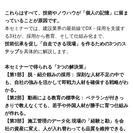
これらはすべて、技術やノウハウが「個人の記憶」に留ま
っていることが原因です。
本セミナーでは、建設業界の最前線でDX・採用を支援す
る3社が、採用から教育、そして仕組み化まで、
技術伝承を促し「自走できる現場」を作るための3つのス
テップ
を具体的に解説します。
本セミナーで得られる「3つの解決策」
【第1部】 脱・紹介頼みの採用： 深刻な人材不足の中で
も、自社の強みを活かして即戦力人材を確保する戦略がわ
かる。
【第2部】 動画による教育の標準化： ベテランが付きっ
きりで教えなくても、若手や外国人材が勝手に育つ仕組み
が作れる。
【第3部】 施工管理のデータ化 現場の「経験と勘」を会
社の資産に変え、人が入れ替わっても品質を維持できる。