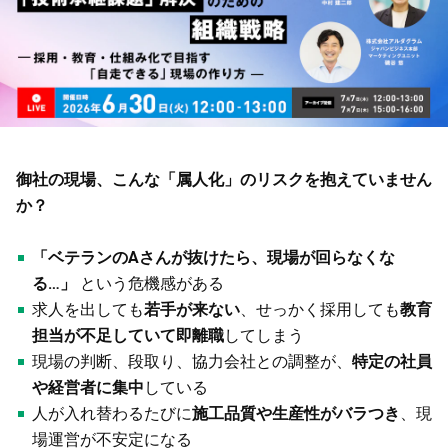
御社の現場、こんな「属人化」のリスクを抱えていません
か？
「ベテランのAさんが抜けたら、現場が回らなくな
る…」
という危機感がある
求人を出しても
若手が来ない
、せっかく採用しても
教育
担当が不足していて即離職
してしまう
現場の判断、段取り、協力会社との調整が、
特定の社員
や経営者に集中
している
人が入れ替わるたびに
施工品質や生産性がバラつき
、現
場運営が不安定になる