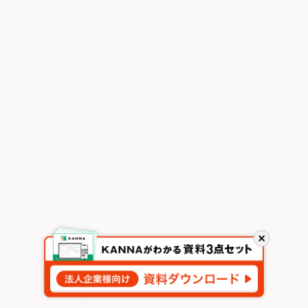
閉
じ
る