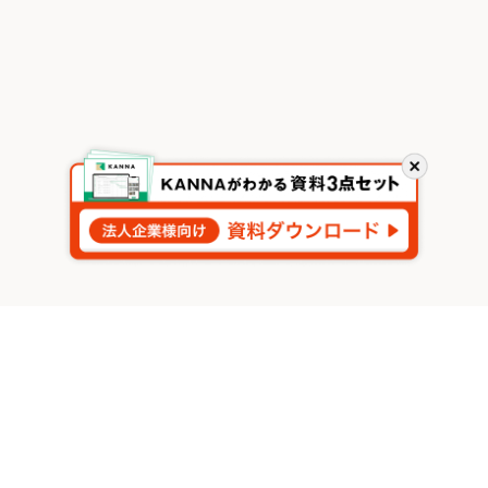
閉
じ
る