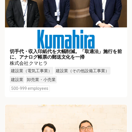
切手代・収入印紙代を大幅削減。「取適法」施行を前
に、アナログ帳票の郵送文化を一掃
株式会社クマヒラ
建設業（電気工事業）
建設業（その他設備工事業）
建設業
卸売業・小売業
500-999 employees