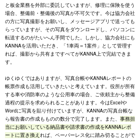
と板金業務を外部に委託していますが、修理に保険を使う
場合、整備前・整備後の写真が不可欠です。今は協力会社
の方に写真撮影をお願いし、メッセージアプリで送っても
らっていますが、その写真をダウンロードし、パソコンに
転送するのがたいへん手間でした。しかし、協力会社にも
KANNAを活用いただき、「1車両＝1案件」として管理す
れば、撮影から共有まですべてがKANNA上で完結できま
す。
ゆくゆくではありますが、写真台帳やKANNAレポートの
帳票作成も活用していきたいと考えています。役所が所有
する車や消防車のような公用車の場合、ご依頼主から整備
過程の提示を求められることがあります。今はExcelや
Wordに写真を貼り付けていますが、KANNAの写真台帳な
ら報告書の作成もものの数分で完了します。また、
事務担
当にお願いしている納品書や請求書の作成をKANNAレポ
ートに置き換え
れば、ペーパーレス化に踏み切ることがで