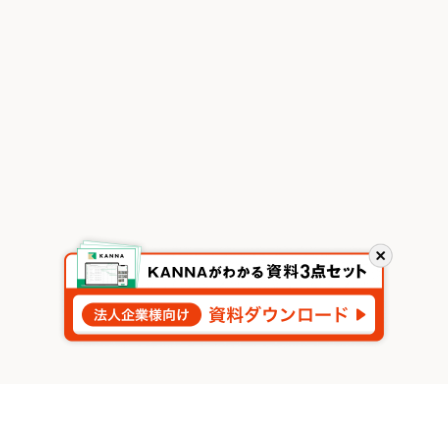
閉
じ
る