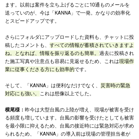
ます。以前は案件を立ち上げるごとに10通ものメールを
送っていのが、今は「KANNA」で一発。かなりの効率化
とスピードアップです。
さらにフォルダにアップロードした資料も、チャットに投
稿したコメントも、
すべての情報が蓄積されていきますよ
ね。となれば、情報を振り返るのも簡単。
過去に投稿され
た施工写真や注意点も容易に見返せるため、これは
現場作
業に従事くださる方にも効率的
です。
そして、「KANNA」は便利なだけでなく、
災害時の緊急
対応にも強い。
これは想像以上でした。
横尾様：
昨今は大型台風の上陸が増え、現場が被害を受け
る頻度も増しています。台風の影響を受けたとしても被害
を最小限に抑えるため、台風の接近時には緊急対応が求め
られるため、「KANNA」の導入前は現場の管理担当者が