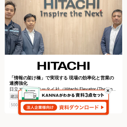
「情報の架け橋」で実現する 現場の効率化と営業の
連携強化
日立エレベータータイ社（Hitachi Elevator (Thailand)
閉
Co., Ltd.）
建設業（電気工事業）
建設業（その他設備工事業）
じ
る
500-999 employees