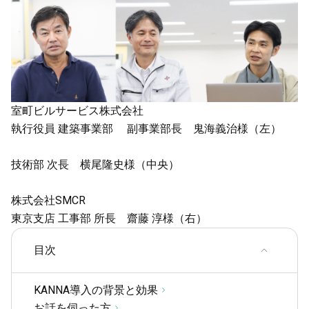
室町ビルサービス株式会社
執行役員 建築事業部 副事業部長 鬼海義治様（左）
技術部 次長 横尾隆史様（中央）
株式会社SMCR
東京支店 工事部 所長 齋藤 淳様（右）
目次
KANNA導入の背景と効果
お話を伺った方