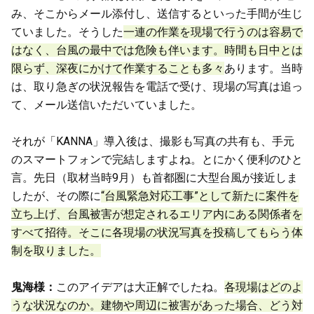
み、そこからメール添付し、送信するといった手間が生じ
ていました。そうした
一連の作業を現場で行うのは容易で
はなく、台風の最中では危険も伴います。時間も日中とは
限らず、深夜にかけて作業することも多々
あります。当時
は、取り急ぎの状況報告を電話で受け、現場の写真は追っ
て、メール送信いただいていました。
それが「KANNA」導入後は、撮影も写真の共有も、手元
のスマートフォンで完結しますよね。とにかく便利のひと
言。先日（取材当時9月）も首都圏に大型台風が接近しま
したが、その際に
“台風緊急対応工事”として新たに案件を
立ち上げ、台風被害が想定されるエリア内にある関係者を
すべて招待。そこに各現場の状況写真を投稿してもらう体
制を取りました。
鬼海様：
このアイデアは大正解でしたね。
各現場はどのよ
うな状況なのか。建物や周辺に被害があった場合、どう対