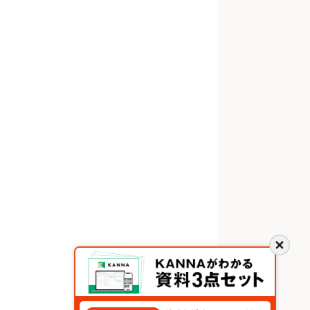
閉
じ
る