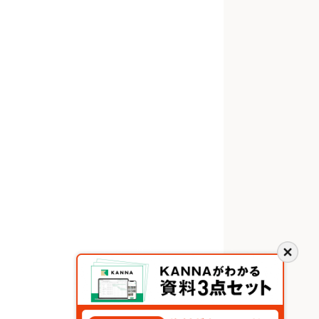
閉
じ
る