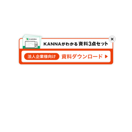
閉
じ
る