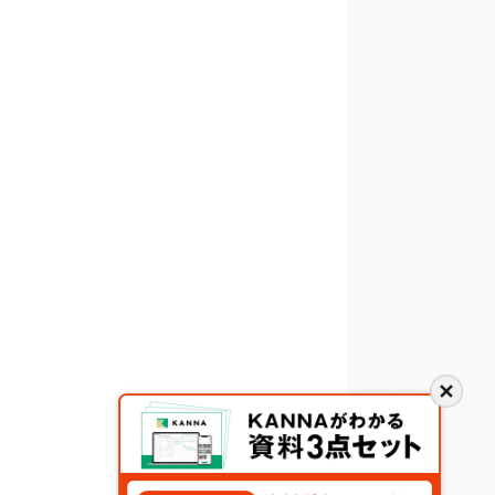
閉
じ
る