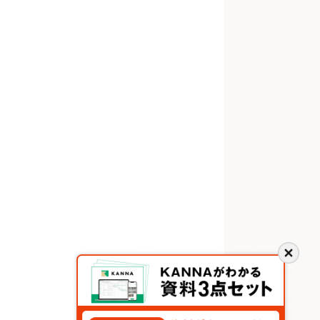
閉
じ
る