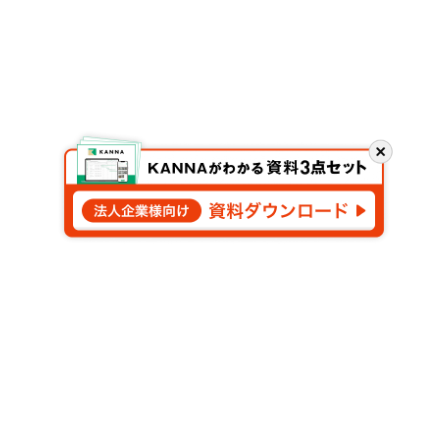
閉
じ
る