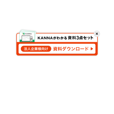
閉
じ
る