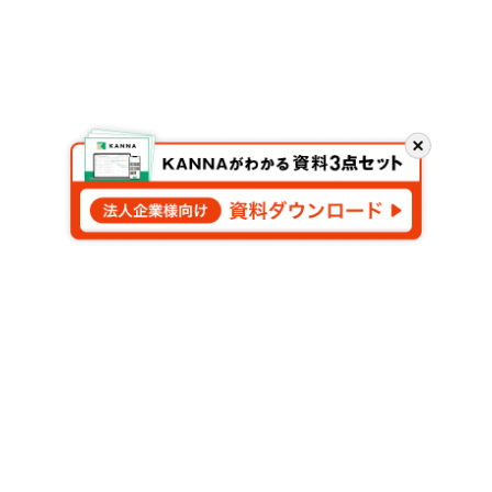
閉
じ
る