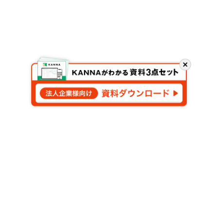
閉
じ
る