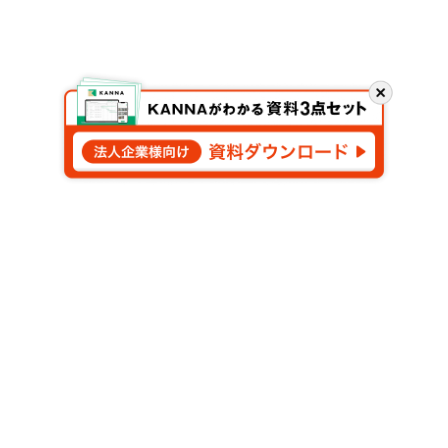
閉
じ
る