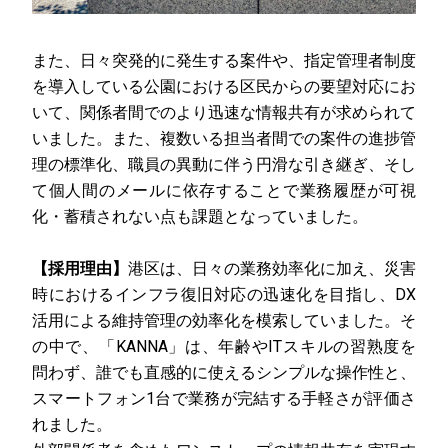
また、日々突発的に発生する案件や、指定管理者制度
を導入している公園における区民からの要望対応にお
いて、関係者間でのより迅速な情報共有が求められて
いました。また、複数いる担当者間での案件の進捗管
理の標準化、職員の異動に伴う円滑な引き継ぎ、そし
て個人間のメールに依存することで業務履歴が可視
化・蓄積されない点も課題となっていました。
【採用理由】
港区は、日々の業務効率化に加え、災害
時におけるインフラ復旧対応の迅速化を目指し、DX
活用による維持管理の効率化を模索していました。そ
の中で、「KANNA」は、年齢やITスキルの習熟度を
問わず、誰でも直感的に使えるシンプルな操作性と、
スマートフォン1台で業務が完結する手軽さが評価さ
れました。