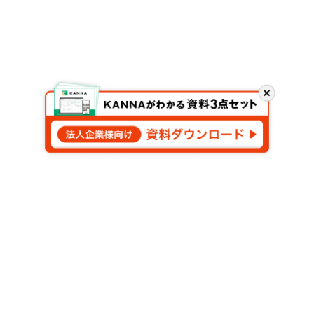
閉
じ
る