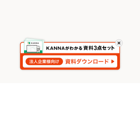
閉
じ
る