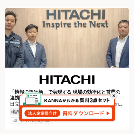
「情報の架け橋」で実現する 現場の効率化と営業の
閉
連携強化
じ
日立エレベータータイ社（Hitachi Elevator (Thailand)
る
Co., Ltd.）
建設業（電気工事業）
建設業（その他設備工事業）
500-999 employees