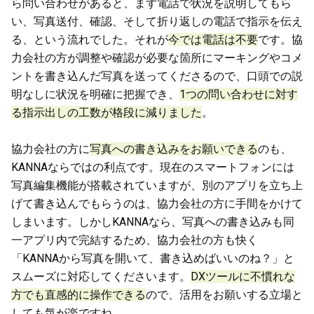
ら問い合わせがあると、まず電話で状況を説明してもら
い、写真送付、確認、そして折り返しの電話で指示を伝え
る、という流れでした。それが
今では電話は不要
です。協
力会社の方が調整や確認が必要な箇所にマーキングやコメ
ントを書き込んだ写真を送ってくださるので、口頭での説
明なしに状況を明確に把握でき、
1つの問い合わせに対す
る指示出しの工数が格段に減りました
。
協力会社の方に
写真への書き込みをお願いできる
のも、
KANNAならではの利点です。現在のスマートフォンには
写真編集機能が搭載されていますが、別のアプリを立ち上
げて書き込んでもらうのは、協力会社の方に手間をかけて
しまいます。しかしKANNAなら、写真への書き込みも同
一アプリ内で完結するため、協力会社の方も快く
「KANNAから写真を開いて、書き込めばいいのね？」と
スムーズに対応してくださいます。
DXツールに不慣れな
方でも直感的に操作できる
ので、活用をお願いする立場と
しても気が楽ですね。