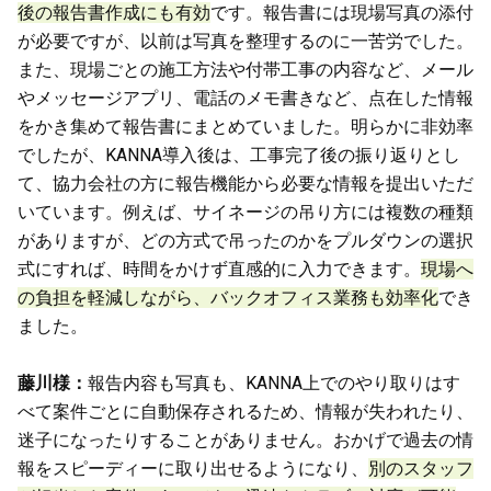
後の報告書作成にも有効
です。報告書には現場写真の添付
が必要ですが、以前は写真を整理するのに一苦労でした。
また、現場ごとの施工方法や付帯工事の内容など、メール
やメッセージアプリ、電話のメモ書きなど、点在した情報
をかき集めて報告書にまとめていました。明らかに非効率
でしたが、KANNA導入後は、工事完了後の振り返りとし
て、協力会社の方に報告機能から必要な情報を提出いただ
いています。例えば、サイネージの吊り方には複数の種類
がありますが、どの方式で吊ったのかをプルダウンの選択
式にすれば、時間をかけず直感的に入力できます。
現場へ
の負担を軽減しながら、バックオフィス業務も効率化
でき
ました。
藤川様：
報告内容も写真も、KANNA上でのやり取りはす
べて案件ごとに自動保存されるため、情報が失われたり、
迷子になったりすることがありません。おかげで過去の情
報をスピーディーに取り出せるようになり、
別のスタッフ