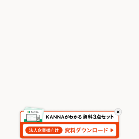
閉
じ
る