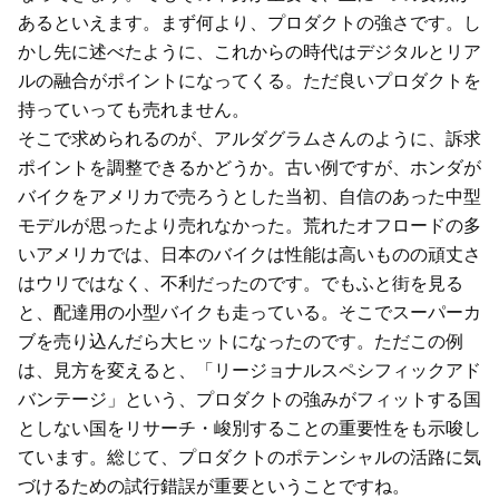
あるといえます。まず何より、プロダクトの強さです。し
かし先に述べたように、これからの時代はデジタルとリア
ルの融合がポイントになってくる。ただ良いプロダクトを
持っていっても売れません。
そこで求められるのが、アルダグラムさんのように、訴求
ポイントを調整できるかどうか。古い例ですが、ホンダが
バイクをアメリカで売ろうとした当初、自信のあった中型
モデルが思ったより売れなかった。荒れたオフロードの多
いアメリカでは、日本のバイクは性能は高いものの頑丈さ
はウリではなく、不利だったのです。でもふと街を見る
と、配達用の小型バイクも走っている。そこでスーパーカ
ブを売り込んだら大ヒットになったのです。ただこの例
は、見方を変えると、「リージョナルスペシフィックアド
バンテージ」という、プロダクトの強みがフィットする国
としない国をリサーチ・峻別することの重要性をも示唆し
ています。総じて、プロダクトのポテンシャルの活路に気
づけるための試行錯誤が重要ということですね。