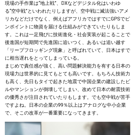
現場の手作業は“地上戦”、DXなどデジタル化はいわゆ
る“空中戦”といわれたりしますが、空中戦に滅法強いアメ
リカなどだけでなく、例えばアフリカではすでにGPSでピ
ンポイントに物資を届ける仕組みができていたりもしま
す。これは一足飛びに技術進化・社会実装が起こることで
後進国が短期間で先進国に追いつく、あるいは追い越す
「リープフロッギング現象」と呼ばれていて、日本はすで
に相当遅れをとってしまっている。
まじめで責任感が強く、高い問題解決能力を有する日本の
現場力は世界的に見てもとても高いです。もちろん技術力
も高く、先日もタイで起きた地震で中国企業の建設したビ
ルやマンションが倒壊してしまい、改めて日本の耐震技術
の優秀さが注目されていたりもします。でも空中戦が苦手
ですよね。日本の企業の99％以上はアナログな中小企業
で、そこの改革が一番重要になってきます。