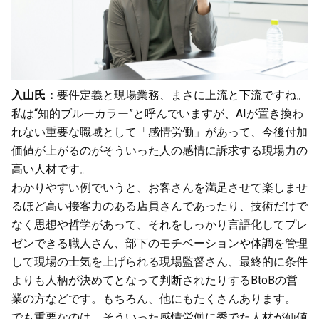
入山氏：
要件定義と現場業務、まさに上流と下流ですね。
私は“知的ブルーカラー”と呼んでいますが、AIが置き換わ
れない重要な職域として「感情労働」があって、今後付加
価値が上がるのがそういった人の感情に訴求する現場力の
高い人材です。
わかりやすい例でいうと、お客さんを満足させて楽しませ
るほど高い接客力のある店員さんであったり、技術だけで
なく思想や哲学があって、それをしっかり言語化してプレ
ゼンできる職人さん、部下のモチベーションや体調を管理
して現場の士気を上げられる現場監督さん、最終的に条件
よりも人柄が決めてとなって判断されたりするBtoBの営
業の方などです。もちろん、他にもたくさんあります。
でも重要なのは、そういった感情労働に秀でた人材が価値