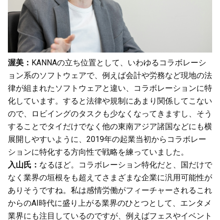
渥美：
KANNAの立ち位置として、いわゆるコラボレーシ
ョン系のソフトウェアで、例えば会計や労務など現地の法
律が組まれたソフトウェアと違い、コラボレーションに特
化しています。すると法律や規制にあまり関係してこない
ので、ロビイングのタスクも少なくなってきますし、そう
することでタイだけでなく他の東南アジア諸国などにも横
展開しやすいように、2019年の起業当初からコラボレー
ションに特化する方向性で戦略を練っていました。
入山氏：
なるほど。コラボレーション特化だと、国だけで
なく業界の垣根をも超えてさまざまな企業に汎用可能性が
ありそうですね。私は感情労働がフィーチャーされるこれ
からのAI時代に盛り上がる業界のひとつとして、エンタメ
業界にも注目しているのですが、例えばフェスやイベント