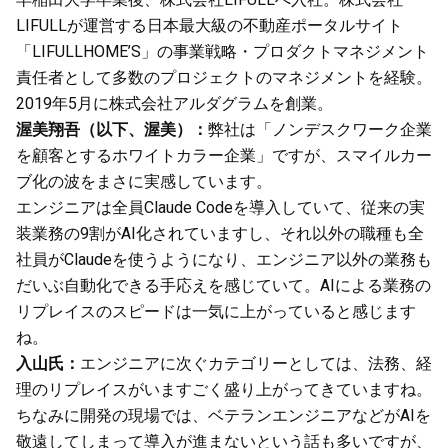
LIFULLが運営する日本最大級の不動産ポータルサイト
「LIFULLHOME’S」の事業戦略・プロダクトマネジメント
責任者として多数のプロジェクトのマネジメントを経験。
2019年5月に株式会社アルダグラムを創業。
渥美翔吾（以下、渥美）：
弊社は「ノンデスクワーク企業
を顧客とするホワイトカラー企業」ですが、スマイルカー
ブ化の波をまさに実感しています。
エンジニアは全員Claude Codeを導入していて、従来の実
装業務の9割がAI化されていますし、それ以外の職種も全
社員がClaudeを使うようになり、エンジニア以外の業務も
だいぶ自動化できる手応えを感じていて。AIによる業務の
リプレイスのスピードは一気に上がっていると感じます
ね。
入山氏：
エンジニアに次ぐカテゴリーとしては、法務、経
理のリプレイスがいますごく盛り上がってきていますね。
ちなみに開発の現場では、ベテランエンジニアなどがAIを
敬遠してしまって導入が進まないという話も多いですが、