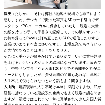
渥美：
たしかに、それは弊社の顧客の現場でも非常によく
感じますね。デジカメで撮った写真をSDカード経由でデ
スクトップPCのローカルに保存していたり、現場に大量
の紙を持って行って手書きで記録して、その紙をオフィス
に持ち帰ってExcel に打ち直したりFAXで送信したりする
企業はいまでも本当に多いですし、上場企業でもそういっ
た実情であることは珍しくありません。
そこに人手不足が輪をかけている状況で、いかに業務効率
を上げるかというのが目下の課題になっています。最近で
も、中野サンプラザや五反田TOCビルでの再開発延期がニ
ュースになりましたが、資材高騰の問題もあれば、単純に
人手不足で受けられないという話もよく聞きますね。
入山氏：
建設現場の人手不足は本当に深刻ですよね。私が
経営に携わっている建設系の企業でもよく現場の話を聞き
ますが、最近ではこれまで非常に貢献されてきた外国人労