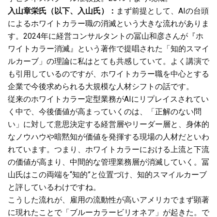
入山章栄氏（以下、入山氏）：
まず前提として、AIの台頭
によるホワイトカラー職の消滅という大きな流れがありま
す。2024年に経営コンサルタントの冨山和彦さんが『ホ
ワイトカラー消滅』という著作で提唱された「知的スマイ
ルカーブ」の理論に私はとても共感していて。よく講演で
も引用しているのですが、ホワイトカラー職を中心とする
企業で今後求められる大規模な人材シフトの話です。
従来のホワイトカラー定型業務がAIにリプレイスされてい
く中で、今後価値が高まっていくのは、「正解のない問
い」に対して意思決定する経営層やリーダー層と、身体的
なノウハウや暗黙知が価値を発揮する現場の人材だといわ
れています。つまり、ホワイトカラーにおける上流と下流
の価値が高まり、中間的な管理業務層が消滅していく。冨
山氏はこの両端を“知的”と位置づけ、知的スマイルカーブ
と評しているわけですね。
こうした流れが、雇用の流動性が高いアメリカでまず顕著
に現れたことで「ブルーカラービリオネア」が起きた。で