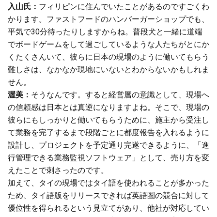
入山氏：
フィリピンに住んでいたことがあるのですごくわ
かります。ファストフードのハンバーガーショップでも、
平気で30分待ったりしますからね。普段犬と一緒に道端
でボードゲームをして過ごしているような人たちがとにか
くたくさんいて、彼らに日本の現場のように働いてもらう
難しさは、なかなか現地にいないとわからないかもしれま
せん。
渥美：
そうなんです。すると経営層の意識として、現場へ
の信頼感は日本とは真逆になりますよね。そこで、現場の
彼らにもしっかりと働いてもらうために、施主から受注し
て業務を完了するまで段階ごとに都度報告を入れるように
設計し、プロジェクトを予定通り完遂できるように、「進
行管理できる業務監視ソフトウェア」として、売り方を変
えたことで刺さったのです。
加えて、タイの現場ではタイ語を使われることが多かった
ため、タイ語版をリリースできれば英語圏の競合に対して
優位性を得られるという見立てがあり、他社が対応してい