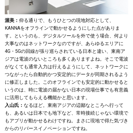
渥美：
仰る通りで、もうひとつの現地対応として、
KANNAをオフラインで動かせるようにした点がありま
す。というのも、デジタルツールを外で使う場合、何より
大事なのはネットワークなのですが、あらゆるエリアに
4G・5Gの回線が張り巡らされている日本と違い、東南ア
ジアは電波のないところも多くありますよね。そこで電波
がなくても通常入力は行えるようにして、ネットワークに
つながったら自動的かつ安定的にデータが同期されるよう
に修正しました。このオフラインでも安定的に動かせると
いうのは、時に電波の届かない日本の現場仕事でも有意義
に活用してもらえる機能かと思います。
入山氏：
なるほど。東南アジアの辺鄙なところへ行って
も、あるいは日本でも地下など、常時接続じゃない環境で
もアプリが動かせるわけですね。まさに現地で得た気づき
からのリバースイノベーションですね。