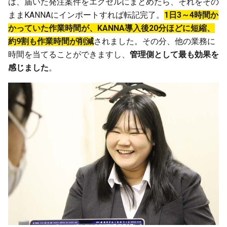
は、届いた発注案件をエクセルにまとめたら、それをその
ままKANNAにインポートすれば転記完了。
1日3～4時間か
かっていた作業時間が、KANNA導入後20分ほどに短縮、
約9割も作業時間が削減
されました。その分、他の業務に
時間を当てることができますし、
管理側として最も効果を
感じました
。