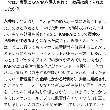
ーでは、実際にKANNAを導入されて、効果は感じられま
したか？
永井様：
想定通り、これまでの悩みが一気に改善されまし
た。先ほど課題として挙げた5つ全てが解決されたんです
が、中でも効果を感じたのは、
KANNAによって案件の一
括管理ができるようになった点
です。現場の方にとって
は、どこに行ってもスマホで最新情報を確認することがで
きるようになったというメリットがあった一方、私をはじ
めとするバックオフィスでの効果が顕著でした。例えば、
KANNAには案件情報を入れ込むインポート機能と、入力
された情報の出力をする機能がついているため、日々たま
っていく
新規案件の登録にかかる時間が、大幅に短縮され
た
ことです。 メールなどで新規の発注依頼が届き、それ
をエクセルに書き写し管理しながら、これまではそこから
さらにスケジュールアプリに数百件を１つ１つ入力し直し
ていました。入力の2度手間が発生していたわけです。今