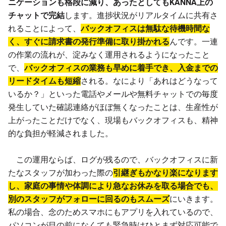
ニケーションも格段に減り、あったとしてもKANNA上の
チャットで完結
します。進捗状況がリアルタイムに共有さ
れることによって、
バックオフィスは無駄な待機時間な
く、すぐに請求書の発行準備に取り掛かれる
んです。一連
の作業の流れが、淀みなく運用されるようになったこと
で、
バックオフィスの業務も早めに着手でき、入金までの
リードタイムも短縮
される。なにより「あれはどうなって
いるか？」といった電話やメールや無料チャットでの毎度
発生していた確認連絡がほぼ無くなったことは、生産性が
上がったことだけでなく、現場もバックオフィスも、精神
的な負担が軽減されました。
この運用ならば、ログが残るので、バックオフィスに新
たなスタッフが加わった際の
引継ぎもかなり楽になります
し、家庭の事情や体調により急なお休みを取る場合でも、
別のスタッフがフォローに回るのもスムーズ
にいきます。
私の場合、念のためスマホにもアプリを入れているので、
パソコンが目の前になくても緊急時はひとまず対応可能で