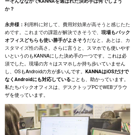
ーそんななかでKANNAを選ばれた決め手は何でしょう
か？
永井様：
利用料に対して、費用対効果が高そうと感じたた
めです。これまでの課題が解決できそうで、
現場もバック
オフィスどちらも使い勝手がよさそう
だなと。あとは、カ
スタマイズ性の高さ。
さらに言うと、スマホでも使いやす
いというのもKANNAにした決め手の一つです。これは必
須でした。現場の方々はスマホしか持ち歩いていません
し、OSもAndroidの方が多いんです。
KANNAはiOSだけで
なくAndroidにも対応している
ことも、助かっています。
私たちバックオフィスは、デスクトップPCでWEBブラウ
ザを使っています。