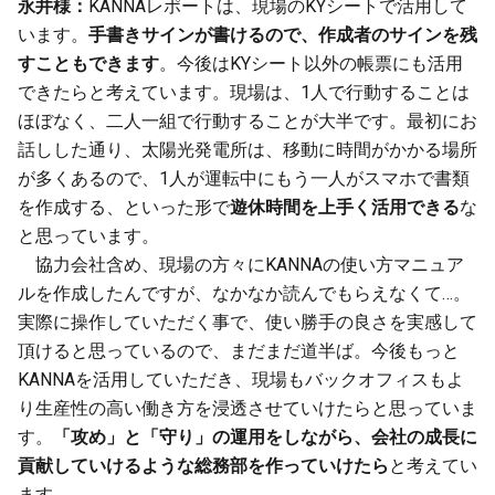
永井様：
KANNAレポートは、現場のKYシートで活用して
います。
手書きサインが書けるので、作成者のサインを残
すこともできます
。今後はKYシート以外の帳票にも活用
できたらと考えています。現場は、1人で行動することは
ほぼなく、二人一組で行動することが大半です。最初にお
話しした通り、太陽光発電所は、移動に時間がかかる場所
が多くあるので、1人が運転中にもう一人がスマホで書類
を作成する、といった形で
遊休時間を上手く活用できる
な
と思っています。
協力会社含め、現場の方々にKANNAの使い方マニュア
ルを作成したんですが、なかなか読んでもらえなくて…。
実際に操作していただく事で、使い勝手の良さを実感して
頂けると思っているので、まだまだ道半ば。今後もっと
KANNAを活用していただき、現場もバックオフィスもよ
り生産性の高い働き方を浸透させていけたらと思っていま
す。
「攻め」と「守り」の運用をしながら、会社の成長に
貢献していけるような総務部を作っていけたら
と考えてい
ます。