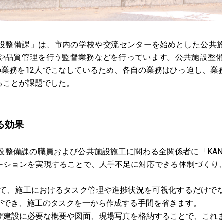
整備課」は、市内の学校や交流センターを始めとした公共
や品質管理を行う監督業務などを行っています。公共施設整備
の業務を12人でこなしているため、各自の業務はひっ迫し、
ることが課題でした。
る効果
設整備課の職員および公共施設施工に関わる全関係者に「KAN
ーションを実現することで、人手不足に対応できる体制づくり
用して、施工におけるタスク管理や進捗状況を可視化するだけで
ができ、施工のタスクを一から作成する手間を省きます。
び建設に必要な概要や図面、現場写真を格納することで、これま