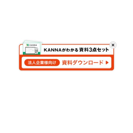
閉
じ
る