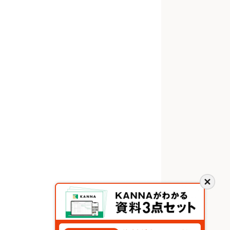
閉
じ
る