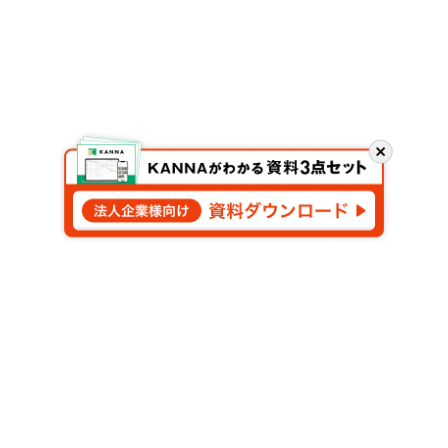
閉
じ
る