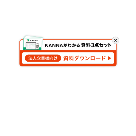
閉
じ
る