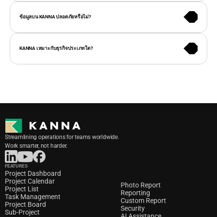
KANNA ได้รับการรับรองมาตรฐาน ISO 27001 และรองรับผู้ใช้งานภายใน
โครงการได้ไม่จำกัด เพื่อความปลอดภัยและการจัดการสิทธิ์การเข้าถึงที่
ข้อมูลบน KANNA ปลอดภัยหรือไม่?
เหมาะสม
KANNA สามารถปรับแต่งให้เข้ากับกระบวนการทำงานของแต่ละองค์กร จึง
เหมาะสำหรับธุรกิจหลากหลายประเภท เช่น ก่อสร้าง อสังหาริมทรัพย์ 
KANNA เหมาะกับธุรกิจประเภทใด?
โทรคมนาคม และอุตสาหกรรมการผลิต เป็นต้น.
Streamlining operations for teams worldwide. 
Work smarter, not harder.
FEATURES
Project Dashboard
Project Calendar
Photo Report
Project List
Reporting
Task Management
Custom Report
Project Board
Security
Sub-Project
AI Assistance