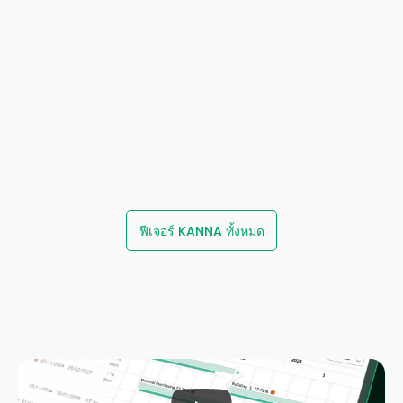
การจัดการงานที่ออกแบบมาเพื่อ
ส่งมอบทุกงาน
ได้ตามแผน
มองเห็นทุกความคืบหน้าแบบเรี
การสื่อสารที่เชื่อมต่อทุกทีมงาน
ยลไทม์
รวมการสื่อสารและเอกสาร
ติดตามสถานะ กำหนดการ และ
ทั้งหมดไว้ในที่เดียวกัน ไม่ต้อง
ความคืบหน้าของทุกโครงการ
ค้นหาข้อมูลจากหลายช่องทาง 
แบบเรียลไทม์ในหน้าจอเดียว 
ลดความซับซ้อนจากการสื่อสาร
เพื่อให้ทุกฝ่ายที่เกี่ยวข้องเข้าถึง
ผ่านแชตกลุ่มและอีเมล
ข้อมูลเดียวกัน
สื่อสารและทำงานร่วมกันได้ในที่
วางแผนงานอย่างแม่นยำด้วย 
ฟีเจอร์ KANNA ทั้งหมด
เดียว
Gantt Chart
สร้างรายงานได้ทันทีแม้จะอยู่
วางแผนและปรับแผนงานได้
หน้างาน พร้อมเก็บข้อมูล รูป
ง่ายๆ เพียงแค่ลากและวาง 
ถ่าย และลายเซ็นได้ครบในที่
(Drag & Drop) มองเห็นภาพ
เดียว
รวมได้ทันที